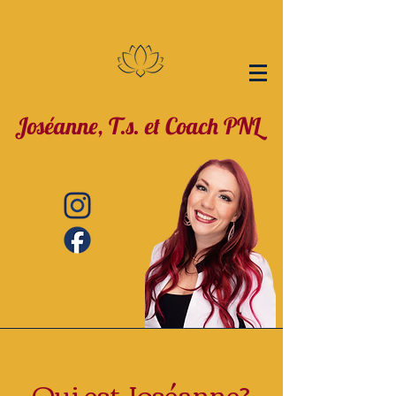
Joséanne, T.s. et Coach PNL
Qui est Joséanne?