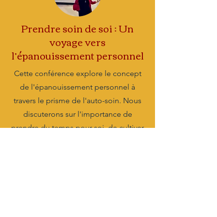
Prendre soin de soi : Un
voyage vers
l’épanouissement personnel
Cette conférence explore le concept
de l'épanouissement personnel à
travers le prisme de l'auto-soin. Nous
discuterons sur l'importance de
prendre du temps pour soi, de cultiver
l'estime de soi et la confiance en soi
afin de mettre en place des pratiques
qui favorisent le bien-être. La
conférence vise à inspirer les
participants à entreprendre un voyage
intérieur, les encourageant à prendre